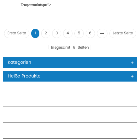
Temperaturluftquelle
Warmwassergerät
Erste Seite
1
2
3
4
5
6
Letzte Seite
Insgesamt
Seiten
6
Kategorien
Heiße Produkte
PRODUKTE
ÜBER H.STARS
PARTNERSCHAFT