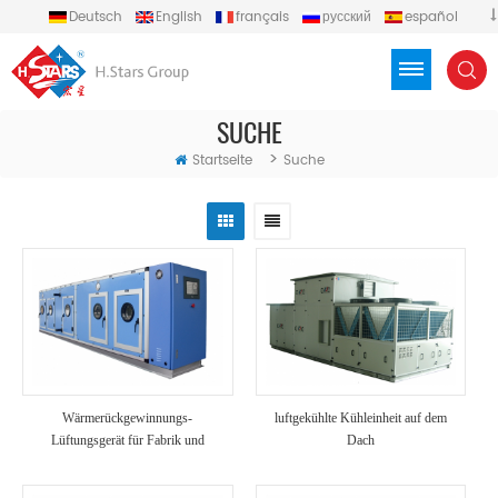
Deutsch
English
français
русский
español
português
العربية
Türkçe
Việt
Indonesia
SUCHE
>
Startseite
Suche
Wärmerückgewinnungs-
luftgekühlte Kühleinheit auf dem
Lüftungsgerät für Fabrik und
Dach
Krankenhaus