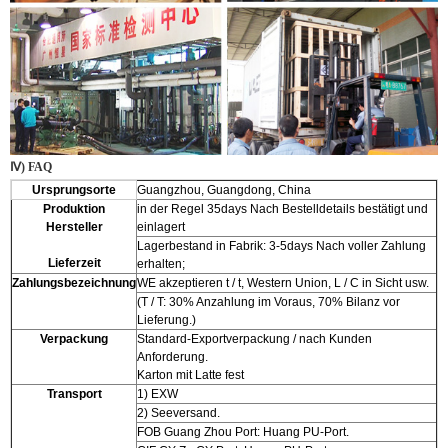
Ⅳ) FAQ
Ursprungsorte
Guangzhou, Guangdong, China
Produktion
in der Regel 35days Nach Bestelldetails bestätigt und
Hersteller
einlagert
Lagerbestand in Fabrik: 3-5days Nach voller Zahlung
Lieferzeit
erhalten;
Zahlungsbezeichnung
WE akzeptieren t / t, Western Union, L / C in Sicht usw.
(T / T: 30% Anzahlung im Voraus, 70% Bilanz vor
Lieferung.)
Verpackung
Standard-Exportverpackung / nach Kunden
Anforderung.
Karton mit Latte fest
Transport
1) EXW
2) Seeversand.
FOB Guang Zhou Port: Huang PU-Port.