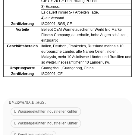
CIF CY Zu CY Port: Huang PU-Port.
3) Express:
Es dauert immer 5-7 Arbeiten Tage.
4) air Versand.
Zertifizierung
ISO9001, SGS, CE
Vorteile
Beliebt OEM Wärmetauscher für World Big Marke
Fitness Company, dauerhafte, hohe Augen schätzen,
einzigartig
Geschäftsbereich
Italien, Deutsch, Frankreich, Russland mehr als 10
europäische Länder, alle Nahen Osten, Indien,
Malaysia, mehr 10 Asiatische Länder und Brasilien und
so weiter, insgesamt mehr 40 Länder usw.
Ursprungsorte
Guangzhou, Guangdong, China
Zertifizierung
ISO9001, CE
VERWANDTE TAGS :
Wassergekühlter Industrieller Kühler
Wassergekühlter Industrieller Kühler
Scroll-Industriekühler