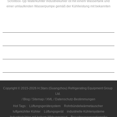
Scrollbox-Typ Waterkühlter Industriekühler ist mit einem Wassertank und
einer umlaufenden Wasserpumpe gemäß der Kühlleistung mit bekannten
Markenkompressoren und elektronischen Steuerelementen ausgestattet.
Es ist mit Hocheffizienz Muschel- und Tube Kondensatoren und
Verdampfer.
PRODUKTE
ÜBER H.STARS
PARTNERSCHAFT
KONTAKTIERE UNS
Copyright © 2015-2026 H.Stars (Guangzhou) Refrigerating Equipment Group
Ltd.
/
Blog
/
Sitemap
/
XML
/
Datenschutz-Bestimmungen
Hot Tags :
Lüftungsgerätesystem
Rohrbündelwärmetauscher
luftgekühlter Kühler
Lüftungsgerät
industrielle Kühlersysteme