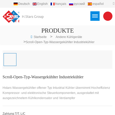
Deutsch
English
français
русский
español
português
العربية
Türkçe
Việt
Indonesia
PRODUKTE
>
Startseite
Andere Kühlgeräte
>
Scroll-Open-Typ-Wassergekühlter Industriekühler
Scroll-Open-Typ-Wassergekühlter Industriekühler
Hstars Wassergekühlter offener Typ Intustrial Kühler übernimmt Hocheffizienz
Kompressor- und elektronische Steuerkomponenten, ausgestattet mit
ausgezeichnetem Kühlkondensator und Verdampfer
Zahlung:
T/T, L/C