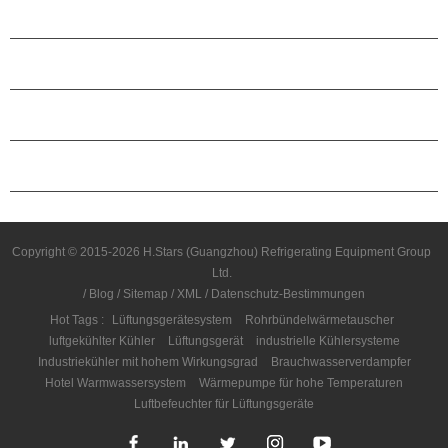
PRODUKTE
ÜBER H.STARS
PARTNERSCHAFT
KONTAKTIERE UNS
Copyright © 2015-2026 H.Stars (Guangzhou) Refrigerating Equipment Group
Ltd.
/
Blog
/
Sitemap
/
XML
/
Datenschutz-Bestimmungen
Hot Tags :
Lüftungsgerätesystem
Rohrbündelwärmetauscher
luftgekühlter Kühler
Lüftungsgerät
industrielle Kühlersysteme
Industriekühler mit hohem Wirkungsgrad
Brauchwasserverdampfer
Hotel Warmwassersystem
Wärmepumpe für hohe Temperaturen
Luftbefeuchter für Lüftungsgeräte