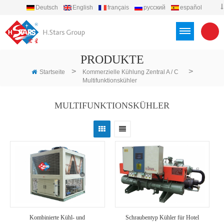
Deutsch
English
français
русский
español
português
العربية
Türkçe
Việt
Indonesia
PRODUKTE
>
>
Startseite
Kommerzielle Kühlung Zentral A / C
Multifunktionskühler
MULTIFUNKTIONSKÜHLER
Kombinierte Kühl- und
Schraubentyp Kühler für Hotel