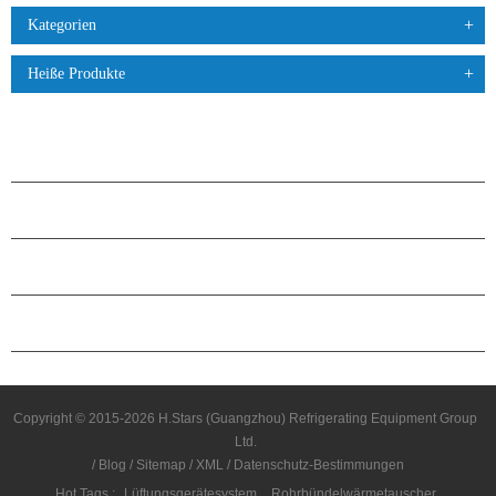
Kategorien
Heiße Produkte
PRODUKTE
ÜBER H.STARS
PARTNERSCHAFT
KONTAKTIERE UNS
Copyright © 2015-2026 H.Stars (Guangzhou) Refrigerating Equipment Group
Ltd.
/
Blog
/
Sitemap
/
XML
/
Datenschutz-Bestimmungen
Hot Tags :
Lüftungsgerätesystem
Rohrbündelwärmetauscher