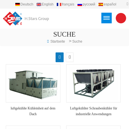
Deutsch
English
français
русский
español
português
العربية
Türkçe
Việt
Indonesia
SUCHE
>
Startseite
Suche
luftgekühlte Kühleinheit auf dem
Luftgekühlter Schraubenkühler für
Dach
industrielle Anwendungen