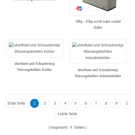
10hp - 45hp scroll water cooled
chiller
überflutet und Schraubentyp
Wassergekühltes Kühler
überflutet und Schraubentyp
Wassergekühltes Industriekühler
Erste Seite
1
2
3
4
5
6
7
8
9
Letzte Seite
Insgesamt
9
Seiten