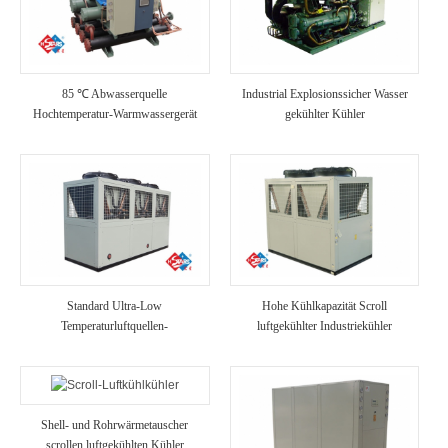
85 ℃ Abwasserquelle
Industrial Explosionssicher Wasser
Hochtemperatur-Warmwassergerät
gekühlter Kühler
Standard Ultra-Low
Hohe Kühlkapazität Scroll
Temperaturluftquellen-
luftgekühlter Industriekühler
Wärmepumpeneinheit
Shell- und Rohrwärmetauscher
scrollen luftgekühlten Kühler