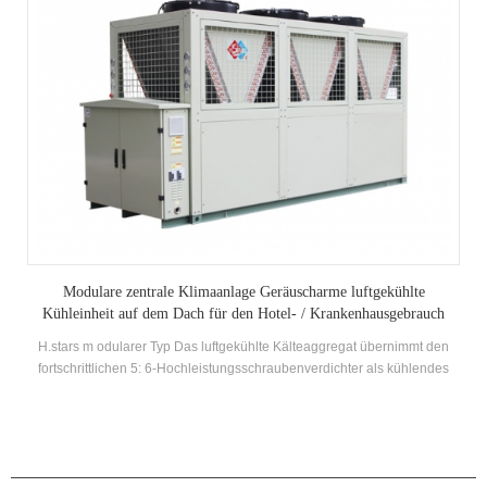
gekühlte
Kombinierte Kühl- und Heizungsanlage Tri-Funktion 
ausgebrauch
übernimmt den
H.Stars Luftquellenkühlung und Heizkühler, auch TRI-Funktio
als kühlendes
haben fünf Major Funktionen: Kühlung, Heizung, Warmwasse
er von gute
mit heißem Wasser und Heizung mit heißem Wasser. Es kann
ische
zum Kühlen verwendet werden, und gleichzeitig, um heiße
 Orten für die
herzustellen, oder nur zum Kühlen allein; Im Frühling und H
Kühl- und Erwärmen ist nicht erforderlich, es kann verwendet
PRODUKTE
heißes Wasser herzustellen; und es kann zum Erhitzen und H