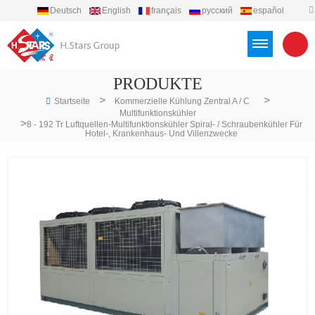
Deutsch
English
français
русский
español
português
العربية
Türkçe
Việt
Indonesia
PRODUKTE
>
>
Startseite
Kommerzielle Kühlung Zentral A / C
Multifunktionskühler
>
8 - 192 Tr Luftquellen-Multifunktionskühler Spiral- / Schraubenkühler Für
Hotel-, Krankenhaus- Und Villenzwecke