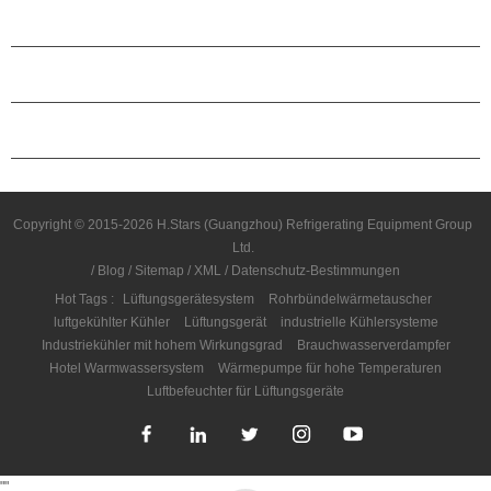
von heißem Wasser in Winter verwendet werden. Das inte
ÜBER H.STARS
Mikrocomputer-Steuerungssystem ermöglicht es U
Betriebsbedingungen entsprechend der tatsächlichen Wasser
und des Zwecks der Verwendung automatisch zu identifizi
PARTNERSCHAFT
anzupassen. Neben vollautomatischer intelligenter Steuerun
einem Remote-Management-Programm unterliegen, in dem d
KONTAKTIERE UNS
Service durch Feedback des Systembetriebs ermöglicht wir
Energiesparendes, umweltfreundliches, multifunktionales, 
strukturiertes, platzsparendes, sparendes, platzsparendes, e
installieren Systeme eignen sich für Hotels, Villen, Kranke
Copyright © 2015-2026 H.Stars (Guangzhou) Refrigerating Equipment Group
Schulen und andere Orte mit Nachfrage nach Kühlung und 
Ltd.
/
Blog
/
Sitemap
/
XML
/
Datenschutz-Bestimmungen
Hot Tags :
Lüftungsgerätesystem
Rohrbündelwärmetauscher
luftgekühlter Kühler
Lüftungsgerät
industrielle Kühlersysteme
Industriekühler mit hohem Wirkungsgrad
Brauchwasserverdampfer
Hotel Warmwassersystem
Wärmepumpe für hohe Temperaturen
Luftbefeuchter für Lüftungsgeräte
"
"