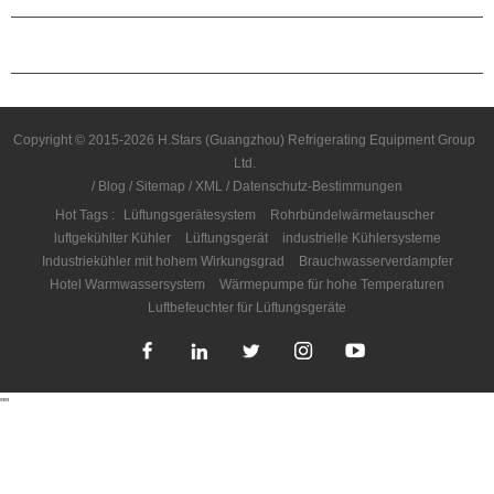
KONTAKTIERE UNS
Copyright © 2015-2026 H.Stars (Guangzhou) Refrigerating Equipment Group
Ltd.
/
Blog
/
Sitemap
/
XML
/
Datenschutz-Bestimmungen
Hot Tags :
Lüftungsgerätesystem
Rohrbündelwärmetauscher
luftgekühlter Kühler
Lüftungsgerät
industrielle Kühlersysteme
Industriekühler mit hohem Wirkungsgrad
Brauchwasserverdampfer
Hotel Warmwassersystem
Wärmepumpe für hohe Temperaturen
Luftbefeuchter für Lüftungsgeräte
"
"