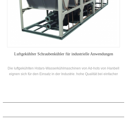
nwendungen
Hohe Kühlkapazität Scroll luftgekühlter Industriekü
ts von Hanbell
20stb Serien-Scroll-luftgekühlter Industriekühler nimmt den vo
 bei einfacher
hermetischen Scroll-Kompressor an, entwickelt Hocheffizienz
Rohrwärmetauscher mit R22, R407C Kältemittel, Energieeffi
bis zu 2 Ebenen
PRODUKTE
ÜBER H.STARS
PARTNERSCHAFT