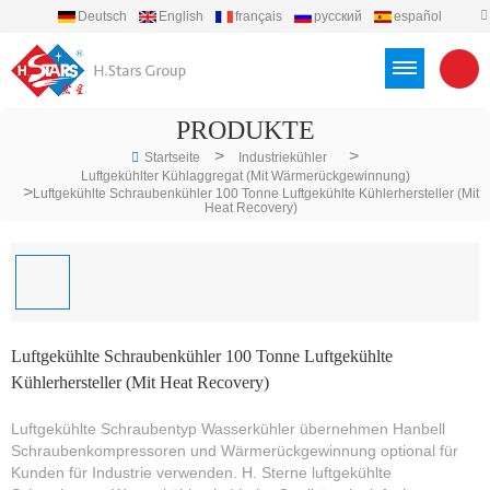
Deutsch
English
français
русский
español
português
العربية
Türkçe
Việt
Indonesia
PRODUKTE
>
>
Startseite
Industriekühler
Luftgekühlter Kühlaggregat (mit Wärmerückgewinnung)
>
Luftgekühlte Schraubenkühler 100 Tonne Luftgekühlte Kühlerhersteller (mit
Heat Recovery)
Luftgekühlte Schraubenkühler 100 Tonne Luftgekühlte
Kühlerhersteller (mit Heat Recovery)
Luftgekühlte Schraubentyp Wasserkühler übernehmen Hanbell
Schraubenkompressoren und Wärmerückgewinnung optional für
Kunden für Industrie verwenden. H.
Sterne luftgekühlte