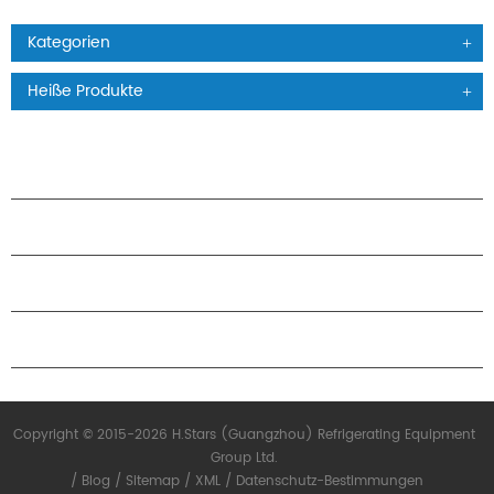
Kategorien
Heiße Produkte
PRODUKTE
ÜBER H.STARS
PARTNERSCHAFT
KONTAKTIERE UNS
Copyright © 2015-2026 H.Stars (Guangzhou) Refrigerating Equipment
Group Ltd.
/
Blog
/
Sitemap
/
XML
/
Datenschutz-Bestimmungen