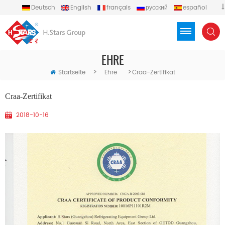
Deutsch
English
français
русский
español
português
العربية
Türkçe
Việt
Indonesia
EHRE
>
>
Startseite
Ehre
Craa-Zertifikat
Craa-Zertifikat
2018-10-16