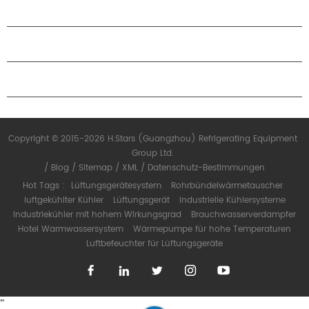
ÜBER H.STARS
PARTNERSCHAFT
KONTAKTIERE UNS
Copyright © 2015-2026 H.Stars (Guangzhou) Refrigerating Equipment
Group Ltd.
/
Blog
/
Sitemap
/
XML
/
Datenschutz-Bestimmungen
Hot Tags :
Lüftungsgerätesystem
Rohrbündelwärmetauscher
luftgekühlter Kühler
Lüftungsgerät
industrielle Kühlersysteme
Industriekühler mit hohem Wirkungsgrad
Brauchwasserverdampfer
Hotel Warmwassersystem
Wärmepumpe für hohe Temperaturen
Luftbefeuchter für Lüftungsgeräte
"
"