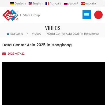
Deutsch
English
français
русский
español
português
العربية
Türkçe
Việt
Indonesia
VIDEOS
>
>
Startseite
Videos
Data Center Asia 2025 In Hongkong
Data Center Asia 2025 in Hongkong
2025-07-22