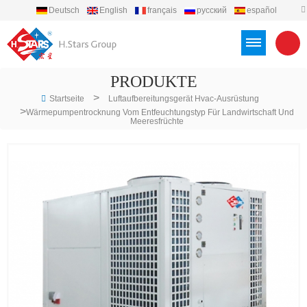
Deutsch
English
français
русский
español
português
العربية
Türkçe
Việt
Indonesia
PRODUKTE
>
Startseite
Luftaufbereitungsgerät Hvac-Ausrüstung
>
Wärmepumpentrocknung Vom Entfeuchtungstyp Für Landwirtschaft Und
Meeresfrüchte