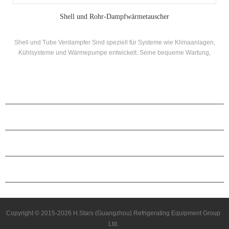
Modul, Shell und Rohr-Wärmetauscher-Verflüssiger/ Verdampfer,
Hohe Festigkeit, Anti-Korrosions-Kühler-Einheit für die Chemische
Industrie Verwendung
Diese Shell und Rohr-Wärmetauscher erlassen hohe-Effizienz Kupfer-
nickel-Legierung Kupfer-Rohre, die sind eingetaucht in das Kühlmittel,
als ein Ergebnis, die Hitze-transfer-Effizienz ist hoch, und die gas-
Flüssigkeits-Kältemittel vollständig getrennt, um zu verhindern, dass
Flüssigkeit hammer. Die Leistung der gesamten Maschine ist effizient,
sauber, sicher, energiesparend, schön und langlebig.
PRODUKTE
ÜBER H.STARS
PARTNERSCHAFT
KONTAKTIERE UNS
Copyright © 2015-2026 H.Stars (Guangzhou) Refrigerating Equipment Group
Ltd.