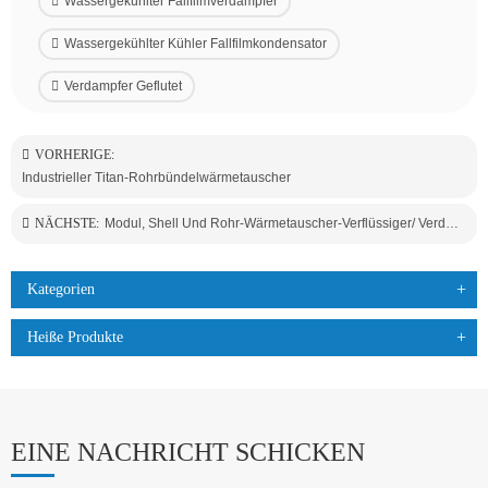
Wassergekühlter Fallfilmverdampfer
Wassergekühlter Kühler Fallfilmkondensator
Verdampfer Geflutet
VORHERIGE:
Industrieller Titan-Rohrbündelwärmetauscher
NÄCHSTE:
Modul, Shell Und Rohr-Wärmetauscher-Verflüssiger/ Verdampfer, Hohe Festigkeit, Anti-Korrosions-Kühler-Einheit Für Die Chemische Industrie Verwendung
Kategorien
Heiße Produkte
EINE NACHRICHT SCHICKEN