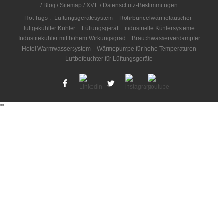
/
Blog
/
Sitemap
/
XML
/
Datenschutz-Bestimmungen
Hot Tags :
Lüftungsgerätesystem
Rohrbündelwärmetauscher
luftgekühlter Kühler
Lüftungsgerät
industrielle Kühlersysteme
Industriekühler mit hohem Wirkungsgrad
Brauchwasserverdampfer
Hotel Warmwassersystem
Wärmepumpe für hohe Temperaturen
Luftbefeuchter für Lüftungsgeräte
"
"