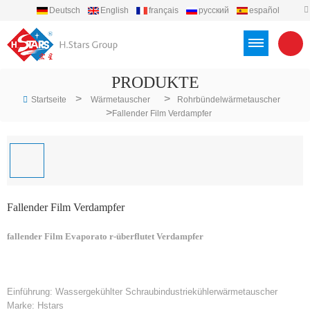
Deutsch
English
français
русский
español
português
العربية
Türkçe
Việt
Indonesia
PRODUKTE
>
>
Startseite
Wärmetauscher
Rohrbündelwärmetauscher
>
Fallender Film Verdampfer
Fallender Film Verdampfer
fallender Film Evaporato
r-
überflutet Verdampfer
Einführung: Wassergekühlter Schraubindustriekühlerwärmetauscher
Marke: Hstars