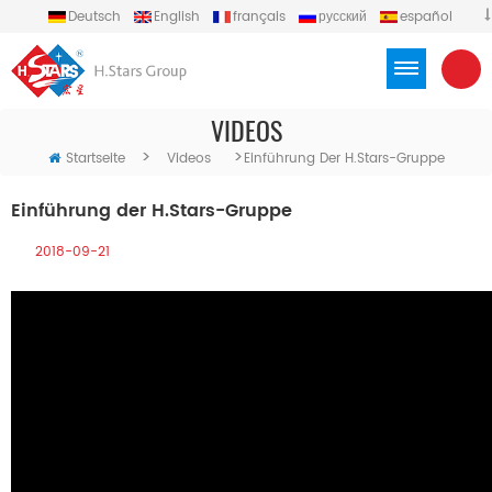
Deutsch
English
français
русский
español
português
العربية
Türkçe
Việt
Indonesia
VIDEOS
>
>
Startseite
Videos
Einführung Der H.Stars-Gruppe
Einführung der H.Stars-Gruppe
2018-09-21