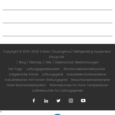
ÜBER H.STARS
PARTNERSCHAFT
KONTAKTIERE UNS
Copyright © 2015-2026 H.Stars (Guangzhou) Refrigerating Equipment
Group Ltd.
/
Blog
/
Sitemap
/
XML
/
Datenschutz-Bestimmungen
Hot Tags :
Lüftungsgerätesystem
Rohrbündelwärmetauscher
luftgekühlter Kühler
Lüftungsgerät
industrielle Kühlersysteme
Industriekühler mit hohem Wirkungsgrad
Brauchwasserverdampfer
Hotel Warmwassersystem
Wärmepumpe für hohe Temperaturen
Luftbefeuchter für Lüftungsgeräte
"
"