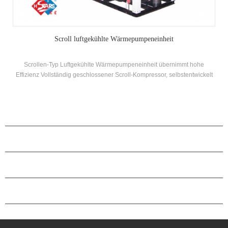
Scroll luftgekühlte Wärmepumpeneinheit
Scrollen-Typ Luftgekühlte Wärmepumpeneinheit übernimmt hohe
Effizienz Vollständig geschlossener Scroll-Kompressor, selbstentwickelt
und hergestellt Hocheffizienz Muschel- und Tube Wärmetauscher und
Spulenwärmetauscher mit R22, R134A, R407C Kältemittel
PRODUKTE
ÜBER H.STARS
PARTNERSCHAFT
KONTAKTIERE UNS