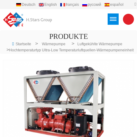
Deutsch
English
français
русский
español
português
العربية
Türkçe
Việt
Indonesia
PRODUKTE
>
>
Startseite
Wärmepumpe
Luftgekühlte Wärmepumpe
>
Hochtemperaturtyp Ultra-Low Temperaturluftquellen-Wärmepumpeneinheit