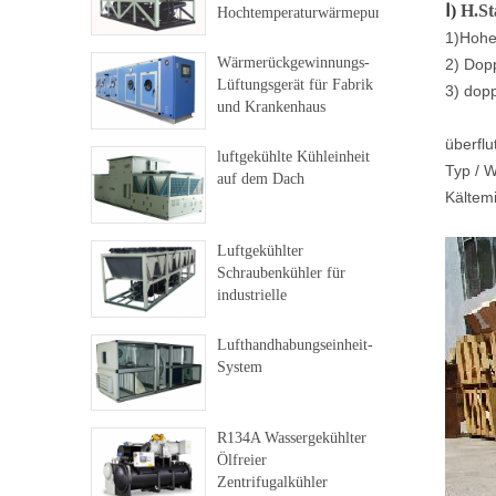
Ⅰ)
H.St
Hochtemperaturwärmepumpe
1)
Hoher
Wärmerückgewinnungs-
2) Dopp
Lüftungsgerät für Fabrik
3) dopp
und Krankenhaus
überflu
luftgekühlte Kühleinheit
Typ / 
auf dem Dach
Kältem
Luftgekühlter
Schraubenkühler für
industrielle
Anwendungen
Lufthandhabungseinheit-
System
R134A Wassergekühlter
Ölfreier
Zentrifugalkühler