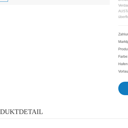
Verdam
AUSTA
überfl
Zahlu
Marktp
Produk
Farbe
Hafen
Vorla
DUKTDETAIL