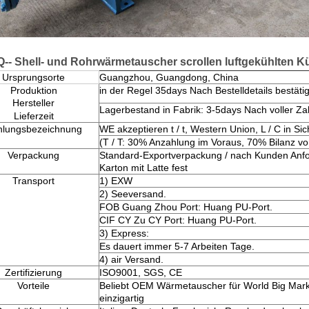
Q--
Shell- und Rohrwärmetauscher scrollen luftgekühlten K
Ursprungsorte
Guangzhou, Guangdong, China
Produktion
in der Regel 35days Nach Bestelldetails bestätig
Hersteller
Lagerbestand in Fabrik: 3-5days Nach voller Za
Lieferzeit
hlungsbezeichnung
WE akzeptieren t / t, Western Union, L / C in Sic
(T / T: 30% Anzahlung im Voraus, 70% Bilanz vor
Verpackung
Standard-Exportverpackung / nach Kunden Anf
Karton mit Latte fest
Transport
1) EXW
2) Seeversand.
FOB Guang Zhou Port: Huang PU-Port.
CIF CY Zu CY Port: Huang PU-Port.
3) Express:
Es dauert immer 5-7 Arbeiten Tage.
4) air Versand.
Zertifizierung
ISO9001, SGS, CE
Vorteile
Beliebt OEM Wärmetauscher für World Big Mark
einzigartig