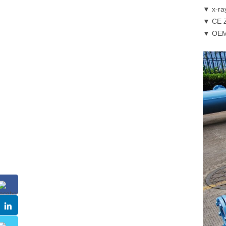
▼ x-ray
▼ CE Ze
▼ OEM 