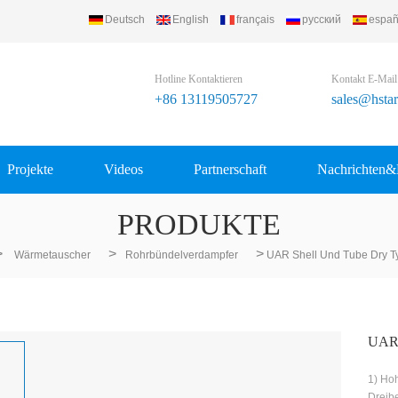
Deutsch
English
français
русский
españ
Hotline Kontaktieren
Kontakt E-Mail
+86 13119505727
sales@hsta
Projekte
Videos
Partnerschaft
Nachrichten&
PRODUKTE
>
>
>
Wärmetauscher
Rohrbündelverdampfer
UAR Shell Und Tube Dry T
UAR 
1) Hoh
Dreibe