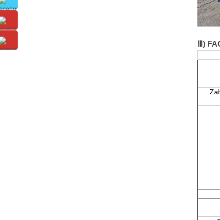
Ⅲ)
FA
Za