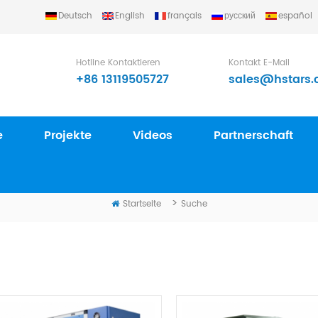
Deutsch
English
français
русский
español
) Refrigerating Equipment Group Ltd..
Hotline Kontaktieren
Kontakt E-Mail
+86 13119505727
sales@hstars.
e
Projekte
Videos
Partnerschaft
SUCHE
>
Startseite
Suche