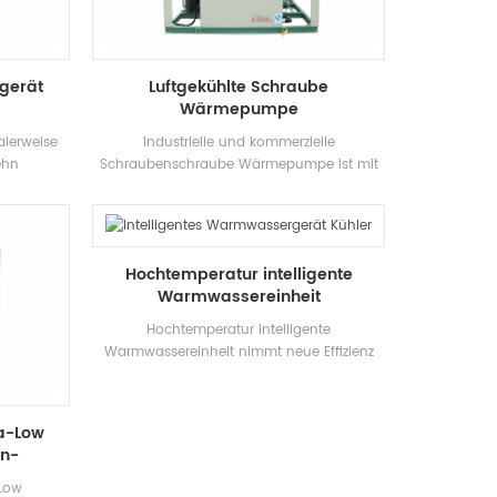
ements of
sgerät
Luftgekühlte Schraube
Wärmepumpe
alerweise
Industrielle und kommerzielle
ehn
Schraubenschraube Wärmepumpe ist mit
Jeder von
Hocheffizienz Geflochtener Wärmetauscher
h und hoch
und häufig in Bau von Klimaanlagen,
haften und
kleinen und mittleren Büros,
it.
Fabrikworkshops, Weinhotelhäusern, Villen
Hochtemperatur intelligente
und anderen Klimaanlagen Umgebungen.
Warmwassereinheit
Hochtemperatur Intelligente
Warmwassereinheit nimmt neue Effizienz
Kompressor und hat eine Energieeffizienz
von bis zu 2,5, entwickelt für Galvanisierung,
Druck und Färben, Medizin und andere
ra-Low
Industrie.
en-
it
-Low