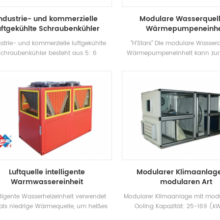
ndustrie- und kommerzielle
Modulare Wasserquel
uftgekühlte Schraubenkühler
Wärmepumpeneinhe
strie- und kommerzielle luftgekühlte
"H'Stars" Die modulare Wasser
Schraubenkühler besteht aus 5: 6
Wärmepumpeneinheit kann zur
ocheffizienz Schraubenkompressor
und Erwärmung verwendet we
wertige Kondensator und Verdampfer
kann durch eine Maschine erset
und ausgestattet mit Brandname
Das System kann den ursprün
rische Steuerung Komponenten, was in
Kessel und die Klimaanlage erse
chiedenen Industriebranchen häufig
Kühlkapazität ist ausreichen
verwendet werden kann.
Wirkungsgrad ist hoch, die Rei
Wartung ist einfach, und die Ne
der Energieeffizienz ist 5-1. 
Luftquelle intelligente
Modularer Klimaanlag
Warmwassereinheit
modularen Art
lligente Wasserheizeinheit verwendet
Modularer Klimaanlage mit modu
 als niedrige Wärmequelle, um heißes
Ooling Kapazität: 25-169 (k
er herzustellen, was energiesparend,
Anwendungen: Chemische, Phot