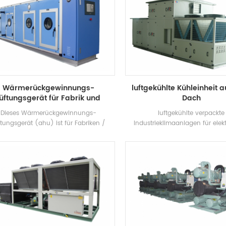
Wärmerückgewinnungs-
luftgekühlte Kühleinheit 
üftungsgerät für Fabrik und
Dach
Krankenhaus
Dieses Wärmerückgewinnungs-
luftgekühlte verpackte
ftungsgerät (ahu) ist für Fabriken /
Industrieklimaanlagen für elekt
nkenhäuser mit mehreren Funktionen
chemische Fabrik / Textilh.star
zum Kühlen, Heizen, Befeuchten,
Lösungen für die Pharmaindust
feuchten und Luftreinigen konzipiert.
Elektronikindustrie, die Automobil
die Druck- und Lebensmittelindu
Gewerbegebäude, die Voc-Be
und den Umweltschutz, die Luftq
Innenräumen und die Meeres