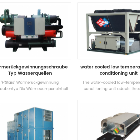
effizient und umweltfreundlich ist.
Pharmazeutische, Lebensmitteli
rmerückgewinnungsschraube
water cooled low tempera
Typ Wasserquellen
conditioning unit
Wärmepumpeneinheit
"H'Stars" Wärmerückgewinnung
The water-cooled low-tempera
raubentyp Die Wärmepumpeneinheit
conditioning unit adopts thre
asserquelle verwendet den Kühler, um
refrigeration and is unloaded st
me zwischen dem Kältemitteldampf
according to the cooling load 
dem Wasser auszutauschen. Während
the use environment. The unit
Bedienung, Umwandlung des
special microcomputer controller
rgiewichtig Wärme in ein nutzbares
the low-temperature action pro
armwasser und bietet eine große
automatically operates after se
tisierung, während die Klimatisierung
temperature according to actu
r Klimaanlage ist. heißes Wasser in
The outer plate is made of stainl