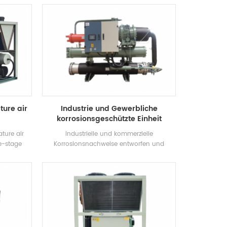
ndustrie
Hocheffizienz Twin-Schraube Kompressor,
selbst entwickelt und hergestellt
Hocheffizienz Überfluteter Typ Verdampfer,
R22, R134A Kältemittel, Energieeffizienz bis
6.7. Heißwasserausgangstemperatur 50 ° C
Die Wärmerückgewinnungseinheit kann
nach Kundenwunsch konfiguriert werden.
Das Gerät verfügt über insgesamt 20
Standardvorgaben.
ture air
Industrie und Gewerbliche
korrosionsgeschützte Einheit
ture air
Industrielle und kommerzielle
e-stage
Korrosionsnachweise entworfen und
ep by step
produziert von Guangzhou H.stars Für
demand of
spezielle Branchen mit korrosionssicherer
 adopts a
Anforderungen. Das Produkt ist verfügbar
 to control
Für benutzerdefinierte mit 30-1200kw und
cess, and
kann speziell nach verschiedenen
tting the
Bedürfnissen entworfen werden.
al needs.
ess steel,