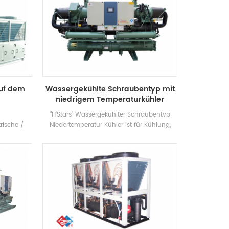
auf dem
Wassergekühlte Schraubentyp mit
niedrigem Temperaturkühler
"H'Stars" Wassergekühlter Schraubentyp
rische /
Niedertemperatur Kühler ist für Kühlung,
s bietet
Kühlung und Industriekühlung ausgelegt.
rie, die
Es erfordert ein komplettes Sortiment an
industrie,
Modellen, um den Anforderungen
strie, das
unterschiedlicher Kühlleistung und
handlung
Temperaturanforderungen gerecht zu
ualität in
werden. Marke: H'Stars
lüftung