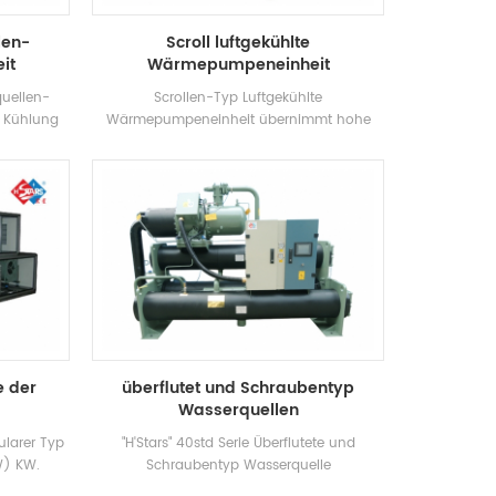
len-
Scroll luftgekühlte
it
Wärmepumpeneinheit
quellen-
Scrollen-Typ Luftgekühlte
 Kühlung
Wärmepumpeneinheit übernimmt hohe
rden und
Effizienz Vollständig geschlossener Scroll-
zt werden.
Kompressor, selbstentwickelt und hergestellt
glichen
Hocheffizienz Muschel- und Tube
tzen. Die
Wärmetauscher und Spulenwärmetauscher
d, der
mit R22, R134A, R407C Kältemittel
nigung und
nnleistung
Ebene.
e der
überflutet und Schraubentyp
Wasserquellen
Wärmepumpeneinheit
larer Typ
"H'Stars" 40std Serie Überflutete und
W) KW.
Schraubentyp Wasserquelle
ovoltaik,
Wärmepumpeneinheit annimmt