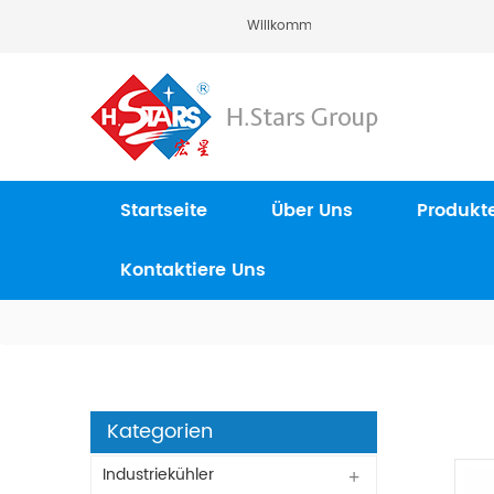
Willkommen Zu H.Stars (Guangzhou
Startseite
Über Uns
Produkt
Kontaktiere Uns
Kategorien
Industriekühler