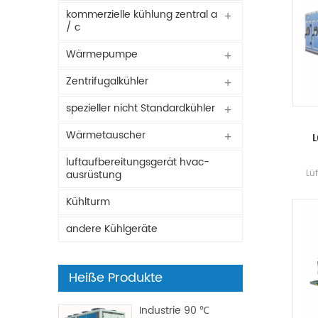
kommerzielle kühlung zentral a
/ c
Wärmepumpe
Zentrifugalkühler
spezieller nicht Standardkühler
Wärmetauscher
L
luftaufbereitungsgerät hvac-
Lü
ausrüstung
Kra
Kühlturm
Ent
andere Kühlgeräte
Heiße Produkte
Industrie 90 ℃