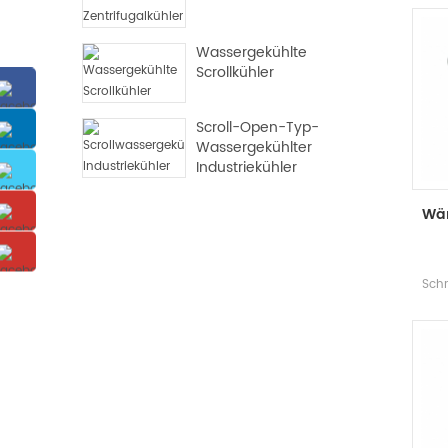
Zentrifugalkühler
Wassergekühlte
Scrollkühler
Scroll-Open-Typ-
Wassergekühlter
Industriekühler
Wä
Sch
der W
Wär
und 
ene
W
Klima
de