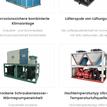
Leben.
which meets the hygiene requir
food production.
rrosionssichere kombinierte
Lüfterspule von Lüftung
Klimaanlage
Industrie- und kommerzielle
Die Lüfterspuleneinheit ist norm
Korrosionssicherheit kombinierte
mit AHU verbunden, die z
Klimaanlage mit
Standardmodelle aufweist. ABD 
ärmerückgewinnungsläufer, diese
der in Standard, niedrig statisc
anlage ist weit verbreitet in Branchen
ist. Es hat variable Lasteigensc
 Korrosionsnachweis Anforderungen.
starke Anpassungsfähigke
rockene Schraubenwasser-
Hochtemperaturtyp Ult
Wärmepumpeneinheit
Temperaturluftquell
Wärmepumpeneinhe
Industrielle trockene
Hochtemperaturtyp Ultra