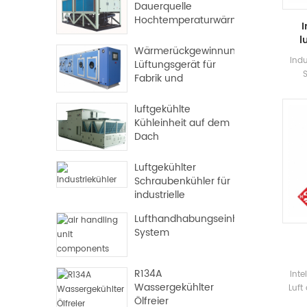
Dauerquelle
Hochtemperaturwärmepumpe
I
l
Wärmerückgewinnungs-
Indu
Lüftungsgerät für
Fabrik und
H
Krankenhaus
Hoch
luftgekühlte
Kühleinheit auf dem
Elekt
Dach
vers
Luftgekühlter
Schraubenkühler für
industrielle
Anwendungen
Lufthandhabungseinheit-
System
R134A
Inte
Wassergekühlter
Luft
Ölfreier
Wass