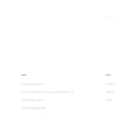
Wär
So
Wass
de
Heiz
dafür
und
wir
PRODUKTE
ÜBER
Industriekühler
Kultur
kommerzielle kühlung zentral a / c
Meile
Wärmepumpe
Ehre
Zentrifugalkühler