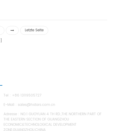
us 85 ° C
 durch
ität 88kw
w
Letzte Seite
5 ° C-85 °
ONTAKTIERE UNS
Tel : +86 13119505727
E-Mail :
sales@hstars.com.cn
Adresse : NO.1 GUOYUAN 4 TH RD.,THE NORTHERN PART OF
THE EASTERN SECTION OF GUANGZHOU
ECONOMIC&TECHNOLOGICAL DEVELOPMENT
ZONE,GUANGZHOU,CHINA