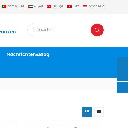
português
العربية
Türkçe
Việt
Indonesia
com.cn
Nachrichten&Blog