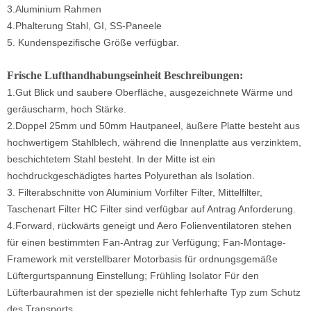
3.Aluminium Rahmen
4.Phalterung Stahl, GI, SS-Paneele
5. Kundenspezifische Größe verfügbar.
Frische Lufthandhabungseinheit
Beschreibungen:
1.Gut Blick und saubere Oberfläche, ausgezeichnete Wärme und
geräuscharm, hoch Stärke.
2.Doppel 25mm und 50mm Hautpaneel, äußere Platte besteht aus
hochwertigem Stahlblech, während die Innenplatte aus verzinktem,
beschichtetem Stahl besteht. In der Mitte ist ein
hochdruckgeschädigtes hartes Polyurethan als Isolation.
3. Filterabschnitte von Aluminium Vorfilter Filter, Mittelfilter,
Taschenart Filter HC Filter sind verfügbar auf Antrag Anforderung.
4.Forward, rückwärts geneigt und Aero Folienventilatoren stehen
für einen bestimmten Fan-Antrag zur Verfügung; Fan-Montage-
Framework mit verstellbarer Motorbasis für ordnungsgemäße
Lüftergurtspannung Einstellung; Frühling Isolator Für den
Lüfterbaurahmen ist der spezielle nicht fehlerhafte Typ zum Schutz
des Transports.