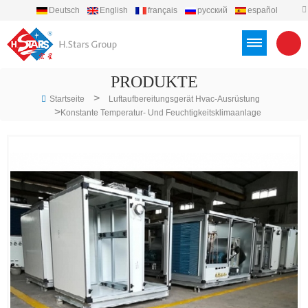
Deutsch
English
français
русский
español
português
العربية
Türkçe
Việt
Indonesia
PRODUKTE
>
Startseite
Luftaufbereitungsgerät Hvac-Ausrüstung
>
Konstante Temperatur- Und Feuchtigkeitsklimaanlage