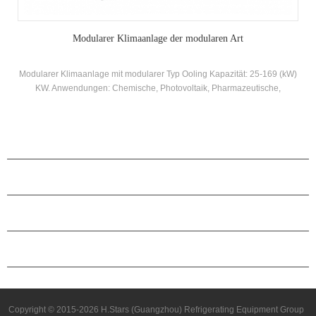
Konstante Temperatur- und Feuchtigkeitsklimaanlage
Konstante Temperatur- und Feuchtigkeitsklimaanlage Einführung: Der
Kühlwassereinlasstemperaturbereich beträgt 21 ~ 35 ° C, der
Einheitsrücklauflufttemperaturbereich beträgt 18 ~ 28 ° C, die ± 1 ° C
Feuchtigkeitsregler ist 50 ~ 70%. ± 5% und spezielle Luftfilter sind nach
unterschiedlichen Bedürfnissen konfiguriert. Marke: Hstars Kühlkapazität
Reichweite: 24.4kw ~ 140.4kw Anwendungen: Präzisionsmaschinen,
PRODUKTE
Elektronik, optische Geräte, Oberflächenbehandlung, Medizin und
Gesundheit, Bio-Pharmazeutika, Lebensmittelverarbeitung,
ÜBER H.STARS
Feinchemikalien, Schalträume, verschiedene Mess- und Testlabors und
andere Industrie.
PARTNERSCHAFT
KONTAKTIERE UNS
Copyright © 2015-2026 H.Stars (Guangzhou) Refrigerating Equipment Group