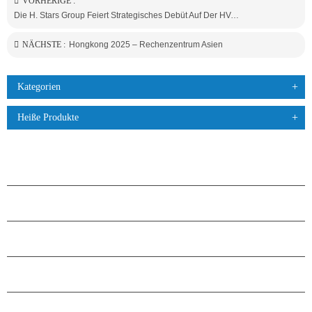
VORHERIGE :
Die H. Stars Group Feiert Strategisches Debüt Auf Der HVAC Expo 2026 In Warschau Und Vertieft Ihr Engagement Auf Dem Europäischen Markt.
NÄCHSTE :
Hongkong 2025 – Rechenzentrum Asien
Kategorien
Heiße Produkte
PRODUKTE
ÜBER H.STARS
PARTNERSCHAFT
KONTAKTIERE UNS