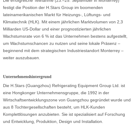
Die erfolgreiche Teilnahme (23.–25. September in Monterrey)
festigt die Position der H.Stars Group im boomenden
lateinamerikanischen Markt für Heizungs-, Lüftungs- und
Klimatechnik (HLK). Mit einem jährlichen Marktvolumen von 2,3
Milliarden US-Dollar und einer prognostizierten jährlichen
Wachstumsrate von 6 % ist das Unternehmen bestens aufgestellt,
um Wachstumschancen zu nutzen und seine lokale Präsenz –
beginnend mit dem strategischen Industriestandort Monterrey –
weiter auszubauen.
Unternehmenshintergrund
Die H.Stars (Guangzhou) Refrigerating Equipment Group Ltd. ist
eine Hongkonger Unternehmensgruppe, die 1992 in der
Wirtschaftsentwicklungszone von Guangzhou gegründet wurde und
aus 8 Tochtergesellschaften besteht, um HLK-Kunden
Komplettlösungen anzubieten. Sie ist spezialisiert auf Forschung
und Entwicklung, Produktion, Design und Installation.