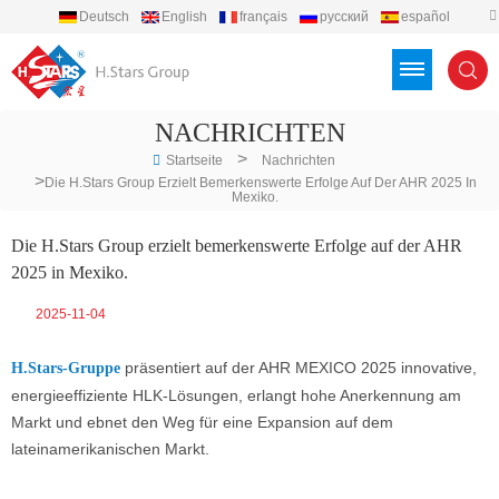
Deutsch
English
français
русский
español
português
العربية
Türkçe
Việt
Indonesia
NACHRICHTEN
>
Startseite
Nachrichten
>
Die H.Stars Group Erzielt Bemerkenswerte Erfolge Auf Der AHR 2025 In
Mexiko.
Die H.Stars Group erzielt bemerkenswerte Erfolge auf der AHR
2025 in Mexiko.
2025-11-04
präsentiert auf der AHR MEXICO 2025 innovative,
H.Stars-Gruppe
energieeffiziente HLK-Lösungen, erlangt hohe Anerkennung am
Markt und ebnet den Weg für eine Expansion auf dem
lateinamerikanischen Markt.