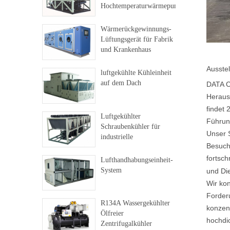
Hochtemperaturwärmepumpe
Wärmerückgewinnungs-
Lüftungsgerät für Fabrik
und Krankenhaus
Ausstel
luftgekühlte Kühleinheit
auf dem Dach
DATA C
Heraus
findet 
Luftgekühlter
Führung
Schraubenkühler für
Unser 
industrielle
Besuch
Anwendungen
fortsch
Lufthandhabungseinheit-
System
und Di
Wir kon
Forder
R134A Wassergekühlter
konzent
Ölfreier
hochdi
Zentrifugalkühler