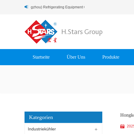
kommen Zu H.Stars (Guangzhou) Refrigerating Equipment Group Ltd..
Startseite
Über Uns
Produkte
Hongko
Kategorien
202
Industriekühler