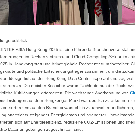
lungsrückblick
ENTER ASIA Hong Kong 2025 ist eine führende Branchenveranstaltung, 
forderungen im Rechenzentrums- und Cloud-Computing-Sektor im asiat
2025 in Hongkong statt und bringt globale Rechenzentrumsbetreiber, Cl
skräfte und politische Entscheidungsträger zusammen, um die Zukunft 
Standdesign fiel auf der Hong Kong Data Center Expo auf und zog wäh
erstrom an. Die meisten Besucher waren Fachleute aus der Rechenzen
rittliche Kühllösungen erforderten. Die wachsende Anerkennung von
Ch
enstleistungen auf dem Hongkonger Markt war deutlich zu erkennen, un
zentrierten uns auf den Branchenwandel hin zu umweltfreundlicheren, 
ung angesichts steigender Energielasten und strengerer Umweltstandar
rierten sich auf Energieeffizienz, reduzierte CO2-Emissionen und intel
chte Datenumgebungen zugeschnitten sind.