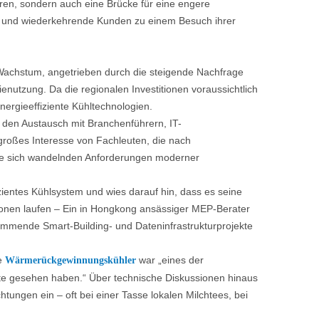
ren, sondern auch eine Brücke für eine engere
e und wiederkehrende Kunden zu einem Besuch ihrer
Wachstum, angetrieben durch die steigende Nachfrage
enutzung. Da die regionalen Investitionen voraussichtlich
energieeffiziente Kühltechnologien.
 den Austausch mit Branchenführern, IT-
 großes Interesse von Fachleuten, die nach
die sich wandelnden Anforderungen moderner
ientes Kühlsystem und wies darauf hin, dass es seine
ionen laufen – Ein in Hongkong ansässiger MEP-Berater
ommende Smart-Building- und Dateninfrastrukturprojekte
e
war „eines der
Wärmerückgewinnungskühler
ichte gesehen haben.“ Über technische Diskussionen hinaus
tungen ein – oft bei einer Tasse lokalen Milchtees, bei