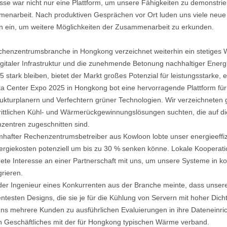
se war nicht nur eine Plattform, um unsere Fähigkeiten zu demonstrie
enarbeit. Nach produktiven Gesprächen vor Ort luden uns viele neu
n ein, um weitere Möglichkeiten der Zusammenarbeit zu erkunden.
chenzentrumsbranche in Hongkong verzeichnet weiterhin ein stetiges 
gitaler Infrastruktur und die zunehmende Betonung nachhaltiger Energi
5 stark bleiben, bietet der Markt großes Potenzial für leistungsstarke, 
ta Center Expo 2025 in Hongkong bot eine hervorragende Plattform für
rukturplanern und Verfechtern grüner Technologien. Wir verzeichneten
hrittlichen Kühl- und Wärmerückgewinnungslösungen suchten, die auf 
zentren zugeschnitten sind.
hafter Rechenzentrumsbetreiber aus Kowloon lobte unser energieeffiz
ergiekosten potenziell um bis zu 30 % senken könne. Lokale Kooperat
ete Interesse an einer Partnerschaft mit uns, um unsere Systeme in k
grieren.
der Ingenieur eines Konkurrenten aus der Branche meinte, dass unser
gentesten Designs, die sie je für die Kühlung von Servern mit hoher D
ns mehrere Kunden zu ausführlichen Evaluierungen in ihre Dateneinrich
ch Geschäftliches mit der für Hongkong typischen Wärme verband.