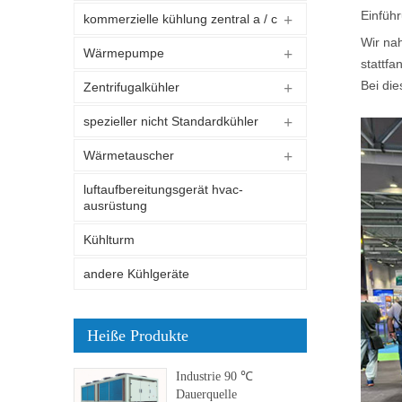
Einfüh
kommerzielle kühlung zentral a / c
Wir nah
Wärmepumpe
stattfa
Bei die
Zentrifugalkühler
spezieller nicht Standardkühler
Wärmetauscher
luftaufbereitungsgerät hvac-
ausrüstung
Kühlturm
andere Kühlgeräte
Heiße Produkte
Industrie 90 ℃
Dauerquelle