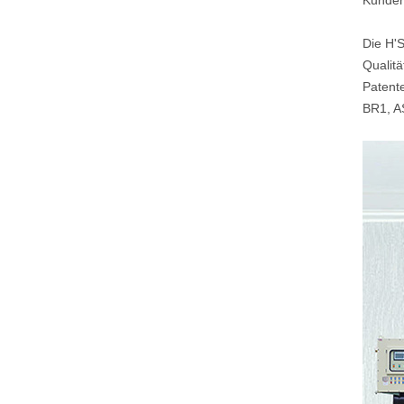
Kunden 
Die H'
Qualitä
Patente
BR1, A