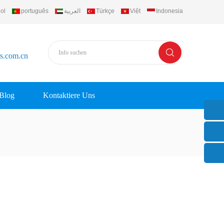
ol
português
العربية
Türkçe
Việt
Indonesia
rs.com.cn
Blog
Kontaktiere Uns