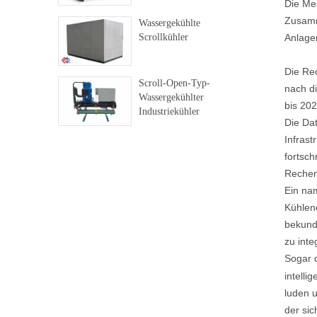
Die Mes
Zusamm
Wassergekühlte
Anlage
Scrollkühler
Die Re
Scroll-Open-Typ-
nach di
Wassergekühlter
bis 202
Industriekühler
Die Da
Infrast
fortsc
Rechen
Ein nam
Kühlen
bekund
zu inte
Sogar 
intelli
luden u
der si