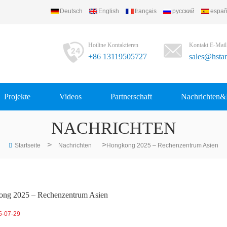
Deutsch
English
français
русский
españ
Hotline Kontaktieren
Kontakt E-Mail
+86 13119505727
sales@hsta
Projekte
Videos
Partnerschaft
Nachrichten&
NACHRICHTEN
>
>
Startseite
Nachrichten
Hongkong 2025 – Rechenzentrum Asien
ng 2025 – Rechenzentrum Asien
5-07-29