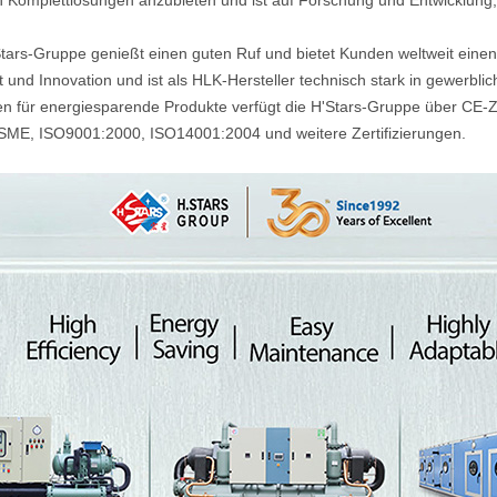
Komplettlösungen anzubieten und ist auf Forschung und Entwicklung, Pr
Stars-Gruppe genießt einen guten Ruf und bietet Kunden weltweit eine
t und Innovation und ist als HLK-Hersteller technisch stark in gewerb
n für energiesparende Produkte verfügt die H'Stars-Gruppe über CE-Ze
SME, ISO9001:2000, ISO14001:2004 und weitere Zertifizierungen.