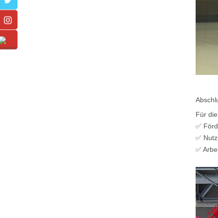
Abschl
Für di
✅ Förd
✅ Nutz
✅ Arbei