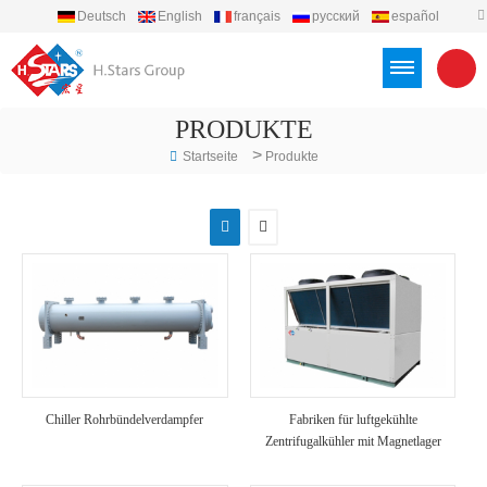
Deutsch
English
français
русский
español
português
العربية
Türkçe
Việt
Indonesia
PRODUKTE
>
Startseite
Produkte
Chiller Rohrbündelverdampfer
Fabriken für luftgekühlte
Zentrifugalkühler mit Magnetlager