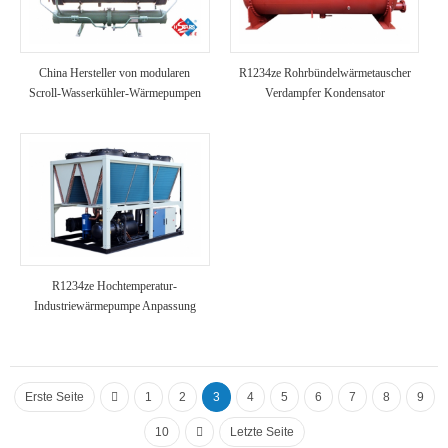
China Hersteller von modularen
R1234ze Rohrbündelwärmetauscher
Scroll-Wasserkühler-Wärmepumpen
Verdampfer Kondensator
R1234ze Hochtemperatur-
Industriewärmepumpe Anpassung
Erste Seite
1
2
3
4
5
6
7
8
9
10
Letzte Seite