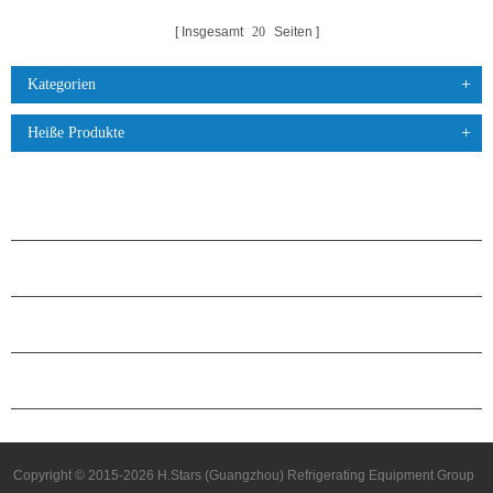
Insgesamt
20
Seiten
Kategorien
Heiße Produkte
PRODUKTE
ÜBER H.STARS
PARTNERSCHAFT
KONTAKTIERE UNS
Copyright © 2015-2026 H.Stars (Guangzhou) Refrigerating Equipment Group