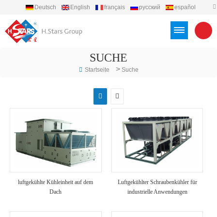
Deutsch
English
français
русский
español
português
العربية
Türkçe
Việt
Indonesia
SUCHE
>
Startseite
Suche
luftgekühlte Kühleinheit auf dem
Luftgekühlter Schraubenkühler für
Dach
industrielle Anwendungen