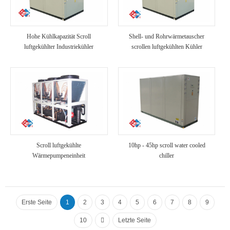
Hohe Kühlkapazität Scroll
Shell- und Rohrwärmetauscher
luftgekühlter Industriekühler
scrollen luftgekühlten Kühler
Scroll luftgekühlte
10hp - 45hp scroll water cooled
Wärmepumpeneinheit
chiller
Erste Seite
1
2
3
4
5
6
7
8
9
10
Letzte Seite