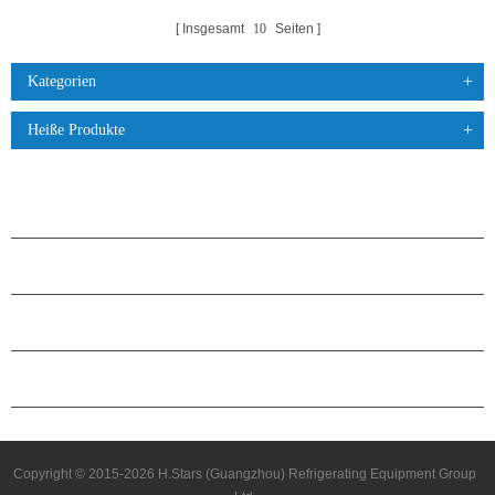
Insgesamt
10
Seiten
Kategorien
Heiße Produkte
PRODUKTE
ÜBER H.STARS
PARTNERSCHAFT
KONTAKTIERE UNS
Copyright © 2015-2026 H.Stars (Guangzhou) Refrigerating Equipment Group