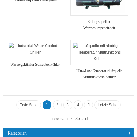
Erdungsquellen-
Wärmepumpeneinheit
Wassergekühlter Schraubenkühler
Ultra-Low Temperaturluftquelle
Multifunktions Kühler
Erste Seite
1
2
3
4
Letzte Seite
Insgesamt
4
Seiten
Kategorien