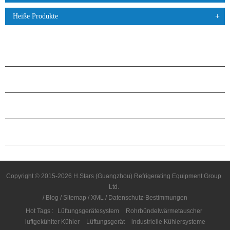
Heiße Produkte
PRODUKTE
ÜBER H.STARS
PARTNERSCHAFT
KONTAKTIERE UNS
Copyright © 2015-2026 H.Stars (Guangzhou) Refrigerating Equipment Group
Ltd.
/
Blog
/
Sitemap
/
XML
/
Datenschutz-Bestimmungen
Hot Tags :
Lüftungsgerätesystem
Rohrbündelwärmetauscher
luftgekühlter Kühler
Lüftungsgerät
industrielle Kühlersysteme