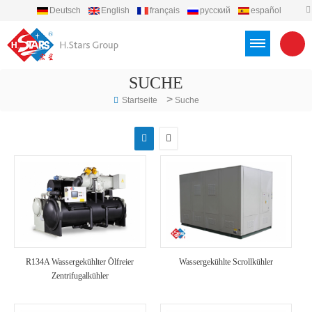
Deutsch
English
français
русский
español
português
العربية
Türkçe
Việt
Indonesia
SUCHE
>
Startseite
Suche
R134A Wassergekühlter Ölfreier
Wassergekühlte Scrollkühler
Zentrifugalkühler