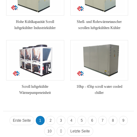
Hohe Kühlkapazität Scroll
Shell- und Rohrwärmetauscher
luftgekühlter Industriekühler
scrollen luftgekühlten Kühler
Scroll luftgekühlte
10hp - 45hp scroll water cooled
Wärmepumpeneinheit
chiller
Erste Seite
1
2
3
4
5
6
7
8
9
10
Letzte Seite