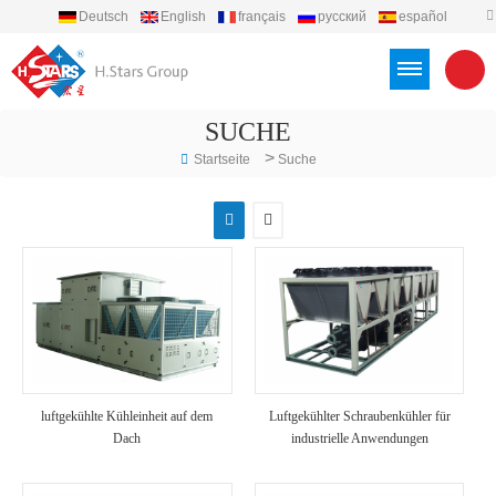
Deutsch
English
français
русский
español
português
العربية
Türkçe
Việt
Indonesia
SUCHE
>
Startseite
Suche
luftgekühlte Kühleinheit auf dem
Luftgekühlter Schraubenkühler für
Dach
industrielle Anwendungen