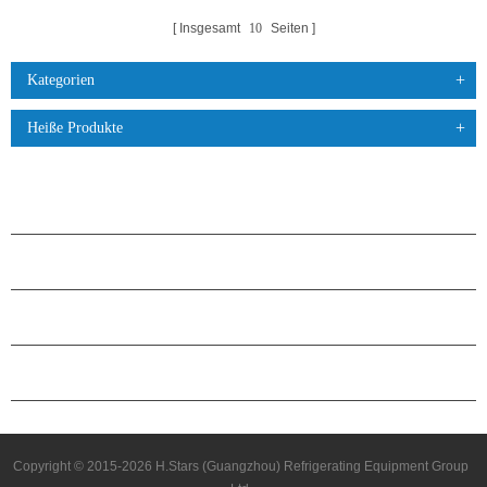
Insgesamt
10
Seiten
Kategorien
Heiße Produkte
PRODUKTE
ÜBER H.STARS
PARTNERSCHAFT
KONTAKTIERE UNS
Copyright © 2015-2026 H.Stars (Guangzhou) Refrigerating Equipment Group