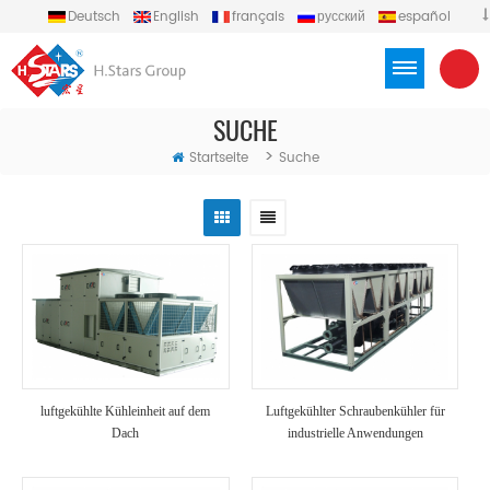
Deutsch
English
français
русский
español
português
العربية
Türkçe
Việt
Indonesia
SUCHE
>
Startseite
Suche
luftgekühlte Kühleinheit auf dem
Luftgekühlter Schraubenkühler für
Dach
industrielle Anwendungen