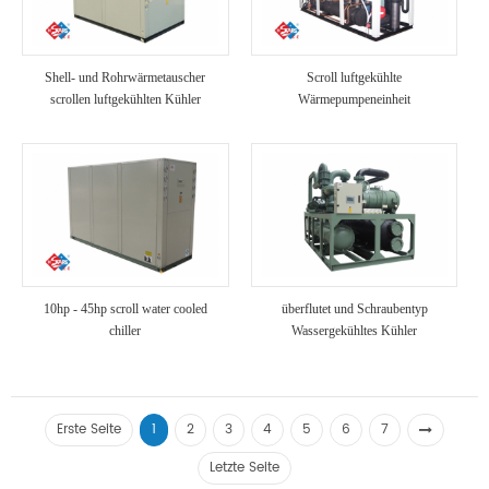
Shell- und Rohrwärmetauscher
Scroll luftgekühlte
scrollen luftgekühlten Kühler
Wärmepumpeneinheit
10hp - 45hp scroll water cooled
überflutet und Schraubentyp
chiller
Wassergekühltes Kühler
Erste Seite
1
2
3
4
5
6
7
Letzte Seite