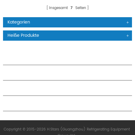
Insgesamt
7
Seiten
Kategorien
Heiße Produkte
PRODUKTE
ÜBER H.STARS
PARTNERSCHAFT
KONTAKTIERE UNS
Copyright © 2015-2026 H.Stars (Guangzhou) Refrigerating Equipment