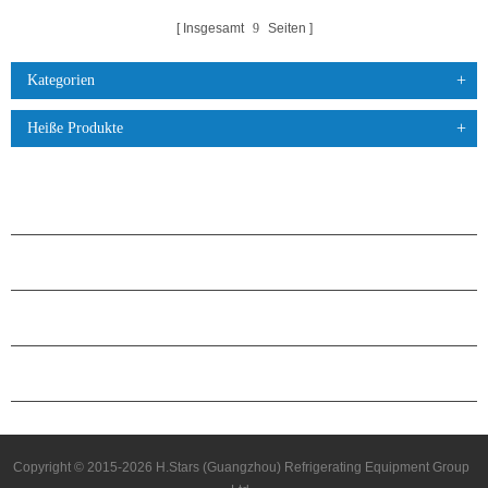
Insgesamt
9
Seiten
Kategorien
Heiße Produkte
PRODUKTE
ÜBER H.STARS
PARTNERSCHAFT
KONTAKTIERE UNS
Copyright © 2015-2026 H.Stars (Guangzhou) Refrigerating Equipment Group