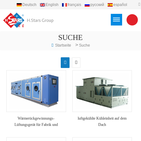
Deutsch
English
français
русский
español
português
العربية
Türkçe
Việt
Indonesia
SUCHE
>
Startseite
Suche
Wärmerückgewinnungs-
luftgekühlte Kühleinheit auf dem
Lüftungsgerät für Fabrik und
Dach
Krankenhaus