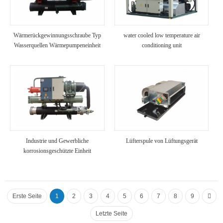
Wärmerückgewinnungsschraube Typ
water cooled low temperature air
Wasserquellen Wärmepumpeneinheit
conditioning unit
Industrie und Gewerbliche
Lüfterspule von Lüftungsgerät
korrosionsgeschützte Einheit
Erste Seite
1
2
3
4
5
6
7
8
9
Letzte Seite