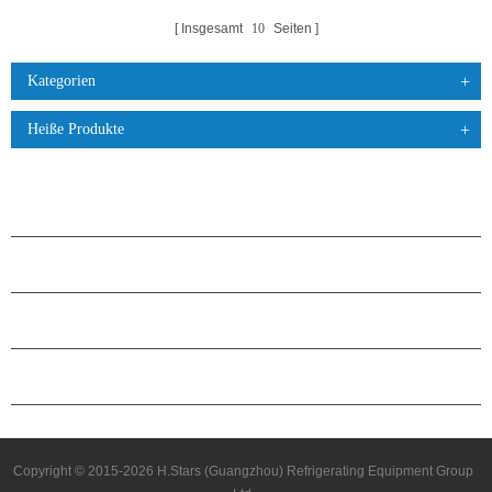
Insgesamt
10
Seiten
Kategorien
Heiße Produkte
PRODUKTE
ÜBER H.STARS
PARTNERSCHAFT
KONTAKTIERE UNS
Copyright © 2015-2026 H.Stars (Guangzhou) Refrigerating Equipment Group