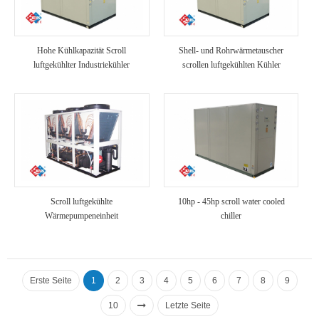
Hohe Kühlkapazität Scroll
Shell- und Rohrwärmetauscher
luftgekühlter Industriekühler
scrollen luftgekühlten Kühler
Scroll luftgekühlte
10hp - 45hp scroll water cooled
Wärmepumpeneinheit
chiller
Erste Seite
1
2
3
4
5
6
7
8
9
10
Letzte Seite