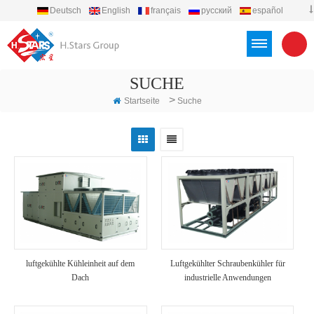
Deutsch
English
français
русский
español
português
العربية
Türkçe
Việt
Indonesia
SUCHE
>
Startseite
Suche
luftgekühlte Kühleinheit auf dem
Luftgekühlter Schraubenkühler für
Dach
industrielle Anwendungen