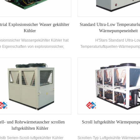
trial Explosionssicher Wasser gekühlter
Standard Ultra-Low Temperaturlu
Kühler
Wärmepumpeneinheit
osionssicher Wassergekühlter Kühler hat
H'Stars Standard Ultra-Lo
e Eigenschaften von explosionssicher,
Temperaturluftquellen-Wärmepump
er Sicherheit, ölgefüllter, sandgefüllt, nicht
arbeitet stabil in der Umgebung von
kelnd, Potting und luftdicht usw., die für
℃, unter Verwendung von Luft als W
net istSelbstzeilige Innenraumumgebung
keine Schadstoffe entladen, und
xplosionsgefährdeter Gasmischung in der
Warmwasser ist bereit, der Nachf
Luft.
heißem Wasser zwischen 35-5
Heizfunktion, geeignet für direkte 
oder Bodenstrahlung Heizu
ell- und Rohrwärmetauscher scrollen
Scroll luftgekühlte Wärmepumpe
luftgekühlten Kühler
stb Serien-Scroll-luftgekühlter Kühler
Scrollen-Typ Luftgekühlte Wärmepu