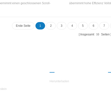
ernimmt einen geschlossenen Scroll-
übernimmt hohe Effizienz Volls
pressor, der unabhängig voneinander
geschlossener Scroll-Kompre
ckelt und herstellt Hocheffizienz Muschel-
selbstentwickelt und hergestellt Ho
und Tube Wärmetauscher- und
Muschel- und Tube Wärmetausc
ulenwärmetauscher, adoptiert R22 und
Spulenwärmetauscher mit R22, R1
Erste Seite
1
2
3
4
5
6
7
R407C Kältemittel
Kältemittel
Insgesamt
10
Seiten
R H.STARS
PARTNERSCHAFT
Herunterladen
stein