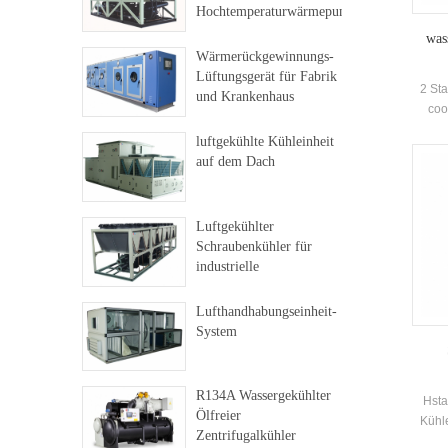
Hochtemperaturwärmepumpe
was
Wärmerückgewinnungs-
Lüftungsgerät für Fabrik
2 Sta
und Krankenhaus
coo
Ce
luftgekühlte Kühleinheit
pe
auf dem Dach
insta
Luftgekühlter
Schraubenkühler für
industrielle
Anwendungen
Lufthandhabungseinheit-
System
R134A Wassergekühlter
Hsta
Ölfreier
Kühl
Zentrifugalkühler
u