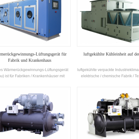
merückgewinnungs-Lüftungsgerät für
luftgekühlte Kühleinheit auf 
Fabrik und Krankenhaus
es Wärmerückgewinnungs-Lüftungsgerät
luftgekühlte verpackte Industrieklim
u) ist für Fabriken / Krankenhäuser mit
elektrische / chemische Fabrik / Tex
reren Funktionen zum Kühlen, Heizen,
bietet Lösungen für die Pharmaindu
euchten, Entfeuchten und Luftreinigen
Elektronikindustrie, die Automobilind
konzipiert.
Druck- und Lebensmittelindustr
Gewerbegebäude, die Voc-Behan
den Umweltschutz, die Luftquali
Innenräumen und die Meeresl