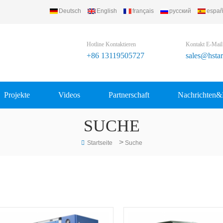
Deutsch
English
français
русский
españ
Hotline Kontaktieren
Kontakt E-Mail
+86 13119505727
sales@hsta
Projekte
Videos
Partnerschaft
Nachrichten&
SUCHE
>
Startseite
Suche