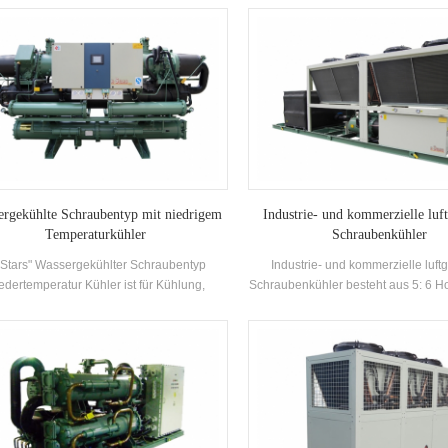
ausgestattet mit ausgezeichnetem
Hocheffizienz Flutschöner Verdampf
Kühlkondensator und Verdampfer
R134A Kältemittel. Die Wärmerüc
kann auf der Grundlage des 
thermischen Bedürfnissen konfiguri
Das Gerät verfügt über 39 Standar
ergekühlte Schraubentyp mit niedrigem
Industrie- und kommerzielle luf
Temperaturkühler
Schraubenkühler
'Stars" Wassergekühlter Schraubentyp
Industrie- und kommerzielle luft
edertemperatur Kühler ist für Kühlung,
Schraubenkühler besteht aus 5: 6 Ho
ung und Industriekühlung ausgelegt. Es
Schraubenkompressor Hochwe
ert ein komplettes Sortiment an Modellen,
Kondensator und Verdampfer und au
 den Anforderungen unterschiedlicher
mit Brandname Elektrische Ste
lleistung und Temperaturanforderungen
Komponenten, was in verschi
gerecht zu werden. Marke: H'Stars
Industriebranchen häufig verwend
kann.