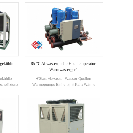
er, R22 und
bekannten Markenkompressoren und
kgewinnung
elektronischen Steuerelementen ausgestattet.
Kunden
Es ist mit Hocheffizienz Muschel- und Tube
ert werden.
Kondensatoren und Verdampfer.
dvorgaben.
tgekühlte
85 ℃ Abwasserquelle Hochtemperatur-
Warmwassergerät
gekühlte
H'Stars Abwasser-Wasser-Quellen-
cheffizienz
Wärmepumpe Einheit (mit Kalt / Wärme
rtige
Recovery) ist eine Warmwasserausrüstung
sgestattet
entwickelt und produziert für Badehaus, Heißes
uerung
Frühlingspool, Swimmingpool und andere
edenen
Badeorte, die die Wärme aus dem häuslichen
et werden
Abwasser extrahiert, Energie sparen und die
Umgebung.Speichern ist 30% ~ 50% verglichen
mit dem herkömmlichen Heizungsverfahren, das
den Betrieb erheblich reduzieren kann.