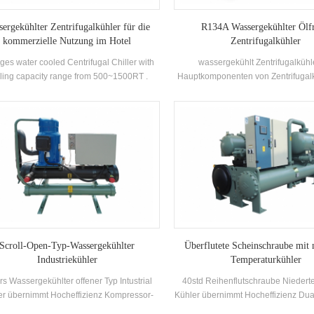
sergekühlter Zentrifugalkühler für die
R134A Wassergekühlter Ölfr
kommerzielle Nutzung im Hotel
Zentrifugalkühler
ges water cooled Centrifugal Chiller with
wassergekühlt Zentrifugalkühl
ling capacity range from 500~1500RT .
Hauptkomponenten von Zentrifugalk
ntrifugal chiller is so reliable, so high-
semi-geschlossen Two-Pole Zent
rforming, so future-proof that once it’s
Kompressoren, Spray-Typ (Fallin
lled, you may never have to think about it
Verdampfer,
again. Low maintance cost.
Kältemittelflüssigkeitsrückführun
Flash-Typ Economizer und Öffnun
Throttling Geräte. Anwendungen: ha
in zentralen Klimatisierungssyst
industriellen Prozesskühlen ve
Scroll-Open-Typ-Wassergekühlter
Überflutete Scheinschraube mit 
Industriekühler
Temperaturkühler
rs Wassergekühlter offener Typ Intustrial
40std Reihenflutschraube Niedert
er übernimmt Hocheffizienz Kompressor-
Kühler übernimmt Hocheffizienz Du
nd elektronische Steuerkomponenten,
Kompressor, selbstentwickelt undH