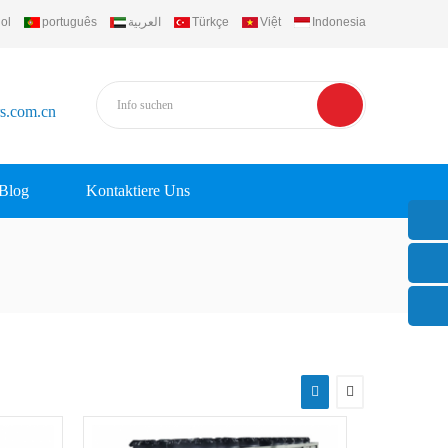
ol
português
العربية
Türkçe
Việt
Indonesia
rs.com.cn
Blog
Kontaktiere Uns