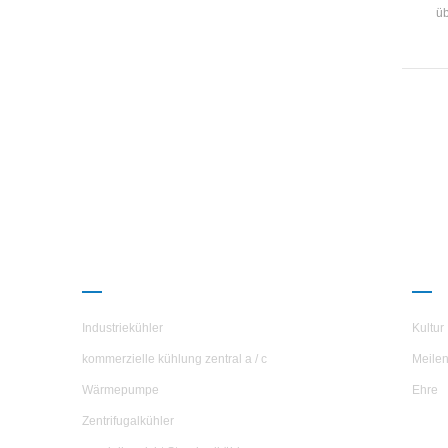
üb
Kom
entwi
Sp
PRODUKTE
ÜBE
Industriekühler
Kultur
kommerzielle kühlung zentral a / c
Meilen
Wärmepumpe
Ehre
Zentrifugalkühler