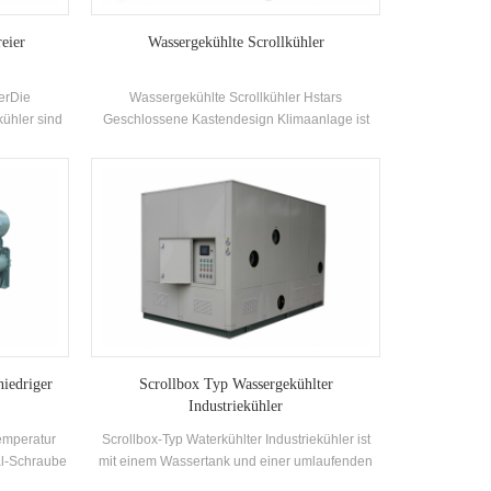
eier
Wassergekühlte Scrollkühler
erDie
Wassergekühlte Scrollkühler Hstars
ühler sind
Geschlossene Kastendesign Klimaanlage ist
rifugal-
eine Art Klimaanlage mit Split-Typ, der in
g-Film)
Häusern und kleinen Büros weit verbreitet ist.
Kabinett-Klimaanlagen haben die Vorteile von
gssysteme,
hoher Leistung und starker Windkraft. Das Gerät
gsplatte
verfügt über 8 Standard-Spezifikationen und
uptsächlich
Kühlwassereinlasstemperatur. Reichweite 21-35
emen und
°C. Marke: Hstars KühlungKapazität RANGE:
rwendet
25.7kw ~ 147.7kw Anwendungen: Fabrik,
Restaurant, Einkaufszentrum, Büro und andere
Klimaanlage Systeme.
niedriger
Scrollbox Typ Wassergekühlter
Industriekühler
emperatur
Scrollbox-Typ Waterkühlter Industriekühler ist
al-Schraube
mit einem Wassertank und einer umlaufenden
ergestellt
Wasserpumpe gemäß der Kühlleistung mit