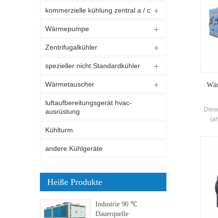
kommerzielle kühlung zentral a / c
Wärmepumpe
Zentrifugalkühler
spezieller nicht Standardkühler
Wärmetauscher
Wär
luftaufbereitungsgerät hvac-
Dies
ausrüstung
(ah
meh
Kühlturm
Bef
andere Kühlgeräte
Heiße Produkte
Industrie 90 ℃
Dauerquelle