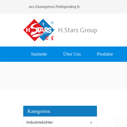
Willkommen Zu H.Stars (Guangzhou) Refrigerating Equipment Group Ltd..
Startseite
Über Uns
Produkte
Kategorien
Industriekühler