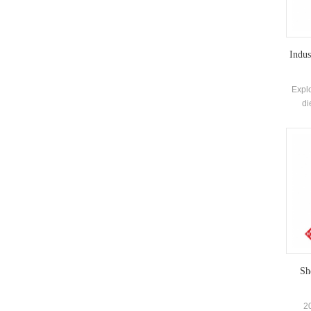
Indus
Expl
di
erhöht
fun
geeig
mit e
Sh
20