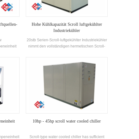
ftquellen-
Hohe Kühlkapazität Scroll luftgekühlter
Industriekühler
w
20stb Serien-Scroll-luftgekühlter Industriekühler
eneinheit
nimmt den vollständigen hermetischen Scroll-
 -25 ℃ ~ 43
Kompressor an, entwickelt Hocheffizienz Shell-
ärmequelle,
und Rohrwärmetauscher mit R22, R407C
 55 ° C
Kältemittel, Energieeffizienzgrad bis zu 2
rage von
Ebenen
5 ° C.
Luftzufuhr
ng.
neinheit
10hp - 45hp scroll water cooled chiller
mpeneinheit
Scroll-type water cooled chiller has sufficient