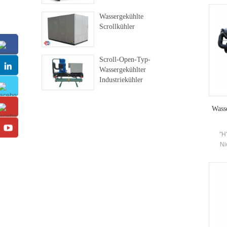
Wassergekühlte
Scrollkühler
Scroll-Open-Typ-
Wassergekühlter
Industriekühler
Wass
"H
Ni
Kühl
erford
um
Küh