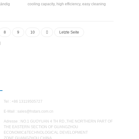
tändig
cooling capacity, high efficiency, easy cleaning
ssor,
and maintenance, and energy efficiency rating is
cheffizienz
4-2. cooling capacity range: 21500 kcal to
her und
113400 kcal (10HP~45HP), suitable for small
34A, R407C
and medium-sized offices, factory workshops,
8
9
10
Letzte Seite
hotels, villas, etc
KONTAKTIERE UNS
Tel : +86 13119505727
E-Mail :
sales@hstars.com.cn
Adresse : NO.1 GUOYUAN 4 TH RD.,THE NORTHERN PART OF
THE EASTERN SECTION OF GUANGZHOU
ECONOMIC&TECHNOLOGICAL DEVELOPMENT
ZONE,GUANGZHOU,CHINA