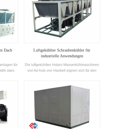
dem Dach
Luftgekühlter Schraubenkühler für
industrielle Anwendungen
aanlagen für
Die luftgekühlten Hstars-Wasserkühlmaschinen
tilh.stars
von Ad-hots von Hanbell eignen sich für den
strie, die
Einsatz in der Industrie. hohe Qualität bei
ustrie, die
einfacher Bedienung.
ie, das
dlung und
tät in
üftung