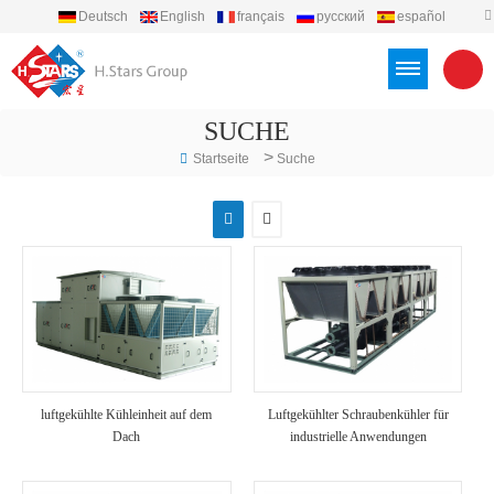
Deutsch
English
français
русский
español
português
العربية
Türkçe
Việt
Indonesia
SUCHE
>
Startseite
Suche
luftgekühlte Kühleinheit auf dem
Luftgekühlter Schraubenkühler für
Dach
industrielle Anwendungen