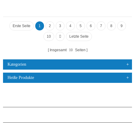
Erste Seite
1
2
3
4
5
6
7
8
9
10
Letzte Seite
Insgesamt
10
Seiten
Kategorien
Heiße Produkte
PRODUKTE
ÜBER H.STARS
PARTNERSCHAFT