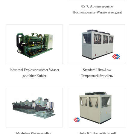
85 ℃ Abwasserquelle
Hochtemperatur-Warmwassergerät
Industrial Explosionssicher Wasser
Standard Ultra-Low
gekühlter Kühler
Temperaturluftquellen-
Wärmepumpeneinheit
Modulare Wasserquellen-
Hohe Kühlkapazität Scroll