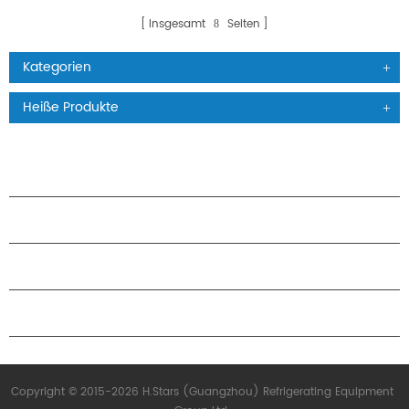
Insgesamt
Seiten
8
Kategorien
Heiße Produkte
PRODUKTE
ÜBER H.STARS
PARTNERSCHAFT
KONTAKTIERE UNS
Copyright © 2015-2026 H.Stars (Guangzhou) Refrigerating Equipment