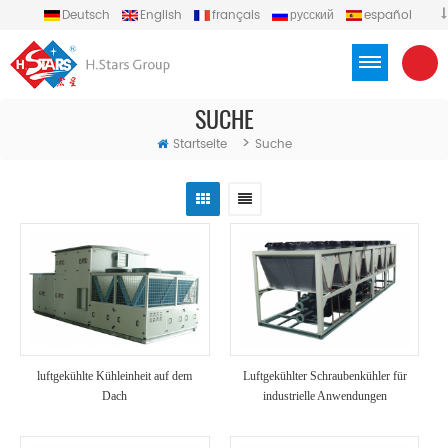
Deutsch
English
français
русский
español
português
العربية
Türkçe
Việt
Indonesia
SUCHE
>
Startseite
Suche
luftgekühlte Kühleinheit auf dem
Luftgekühlter Schraubenkühler für
Dach
industrielle Anwendungen