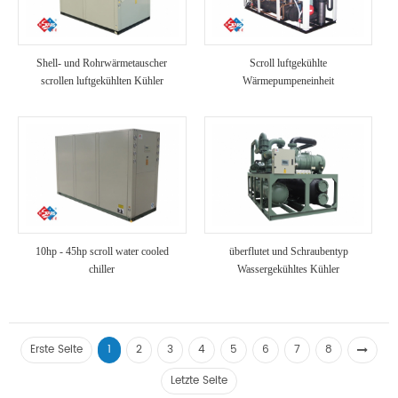
Shell- und Rohrwärmetauscher
Scroll luftgekühlte
scrollen luftgekühlten Kühler
Wärmepumpeneinheit
10hp - 45hp scroll water cooled
überflutet und Schraubentyp
chiller
Wassergekühltes Kühler
Erste Seite
1
2
3
4
5
6
7
8
Letzte Seite