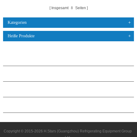
Insgesamt
8
Seiten
Kategorien
Heiße Produkte
PRODUKTE
ÜBER H.STARS
PARTNERSCHAFT
KONTAKTIERE UNS
Copyright © 2015-2026 H.Stars (Guangzhou) Refrigerating Equipment Group