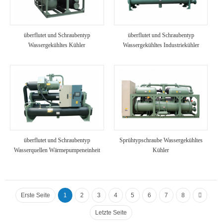
überflutet und Schraubentyp
überflutet und Schraubentyp
Wassergekühltes Kühler
Wassergekühltes Industriekühler
überflutet und Schraubentyp
Sprühtypschraube Wassergekühltes
Wasserquellen Wärmepumpeneinheit
Kühler
Erste Seite
1
2
3
4
5
6
7
8
Letzte Seite