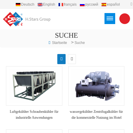
Deutsch
English
français
русский
español
português
العربية
Türkçe
Việt
Indonesia
SUCHE
>
Startseite
Suche
Luftgekühlter Schraubenkühler für
wassergekühlter Zentrifugalkühler für
industrielle Anwendungen
die kommerzielle Nutzung im Hotel